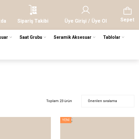
Sepet
zda
Sipariş Takibi
Üye Girişi
/
Üye Ol
suar
Saat Grubu
Seramik Aksesuar
Tablolar
Toplam 23 ürün
YENİ