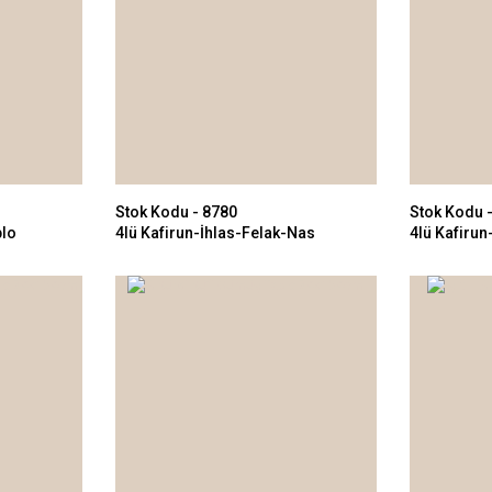
Stok Kodu - 8780
Stok Kodu 
blo
4lü Kafirun-İhlas-Felak-Nas
4lü Kafirun
112x112cm
112x112c