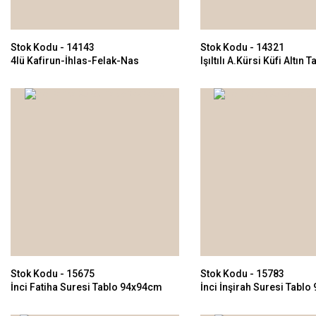
Stok Kodu - 14143
Stok Kodu - 14321
4lü Kafirun-İhlas-Felak-Nas
Işıltılı A.Kürsi Küfi Altın T
112x112cm
74x134cm
Stok Kodu - 15675
Stok Kodu - 15783
İnci Fatiha Suresi Tablo 94x94cm
İnci İnşirah Suresi Tabl