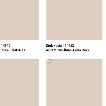
- 14319
Stok Kodu - 14753
-İhlas-Felak-Nas
4lü Kafirun-İhlas-Felak-Nas
m
112x112cm