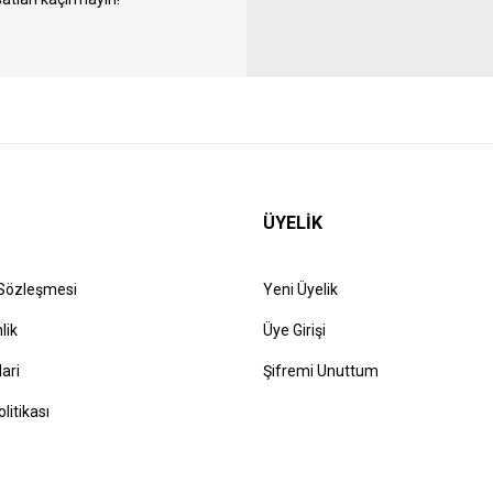
ÜYELİK
 Sözleşmesi
Yeni Üyelik
lik
Üye Girişi
lari
Şifremi Unuttum
olitikası