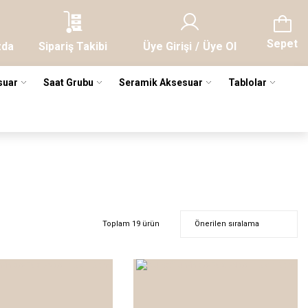
Sepet
zda
Sipariş Takibi
Üye Girişi
/
Üye Ol
suar
Saat Grubu
Seramik Aksesuar
Tablolar
Toplam 19 ürün