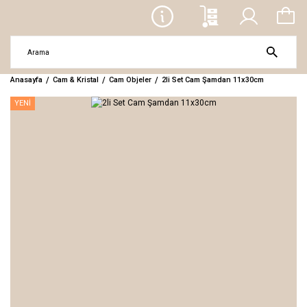
Anasayfa
Cam & Kristal
Cam Objeler
2li Set Cam Şamdan 11x30cm
YENİ