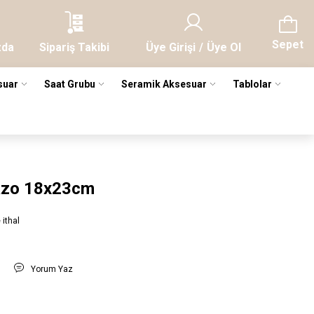
Sepet
zda
Sipariş Takibi
Üye Girişi
/
Üye Ol
suar
Saat Grubu
Seramik Aksesuar
Tablolar
Vazo 18x23cm
 ithal
t
Yorum Yaz