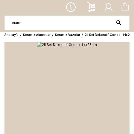
Anasayfa
Seramik Aksesuar
Seramik Vazolar
2li Set Dekoratif Gondol 14x25