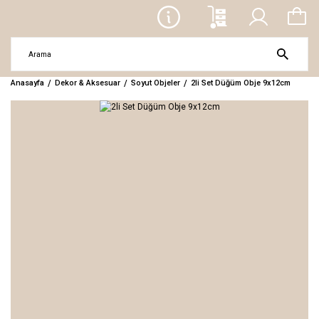
Anasayfa
Dekor & Aksesuar
Soyut Objeler
2li Set Düğüm Obje 9x12cm