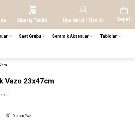
Sepet
zda
Sipariş Takibi
Üye Girişi
/
Üye Ol
suar
Saat Grubu
Seramik Aksesuar
Tablolar
47cm
mik Vazo 23x47cm
zolar
t
Yorum Yaz