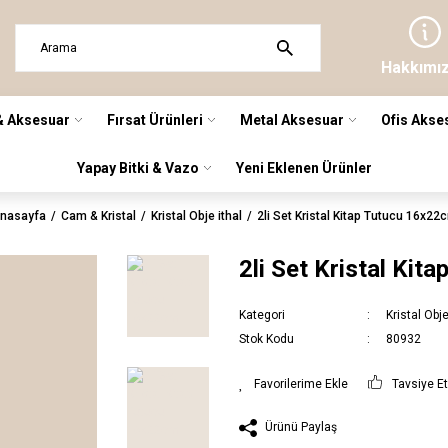
Hakkımı
& Aksesuar
Fırsat Ürünleri
Metal Aksesuar
Ofis Akse
Yapay Bitki & Vazo
Yeni Eklenen Ürünler
nasayfa
Cam & Kristal
Kristal Obje ithal
2li Set Kristal Kitap Tutucu 16x22
2li Set Kristal Ki
Kategori
Kristal Obje
Stok Kodu
80932
Tavsiye E
Ürünü Paylaş