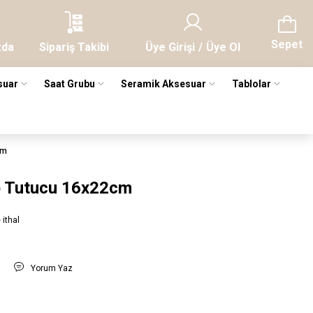
Sepet
zda
Sipariş Takibi
Üye Girişi
/
Üye Ol
suar
Saat Grubu
Seramik Aksesuar
Tablolar
cm
tap Tutucu 16x22cm
 ithal
t
Yorum Yaz