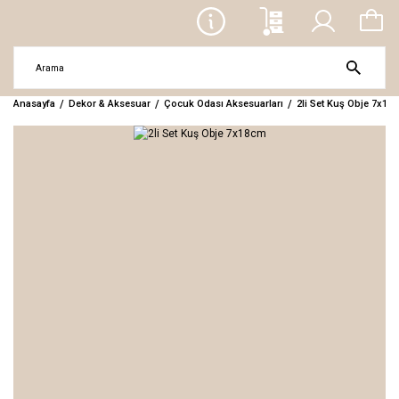
Anasayfa
Dekor & Aksesuar
Çocuk Odası Aksesuarları
2li Set Kuş Obje 7x18