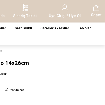
Sepet
zda
Sipariş Takibi
Üye Girişi
/
Üye Ol
suar
Saat Grubu
Seramik Aksesuar
Tablolar
cm
azo 14x26cm
zolar
t
Yorum Yaz