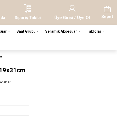
Sepet
zda
Sipariş Takibi
Üye Girişi
/
Üye Ol
suar
Saat Grubu
Seramik Aksesuar
Tablolar
cm
o 19x31cm
Tabaklar