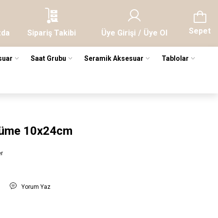
Sepet
zda
Sipariş Takibi
Üye Girişi
/
Üye Ol
suar
Saat Grubu
Seramik Aksesuar
Tablolar
 Füme 10x24cm
er
t
Yorum Yaz