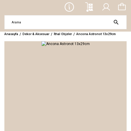
Anasayfa
Dekor & Aksesuar
İthal Objeler
Ancona Astronot 13x29cm