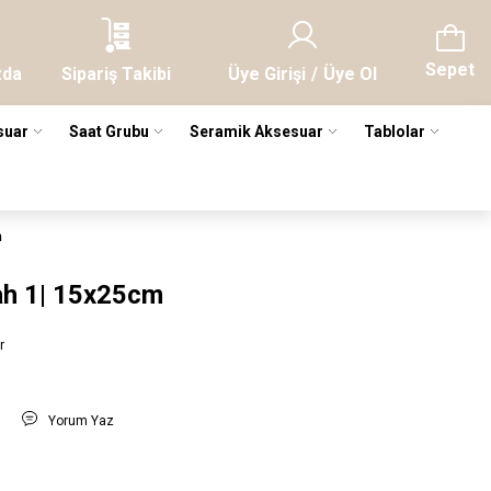
Sepet
zda
Sipariş Takibi
Üye Girişi
/
Üye Ol
suar
Saat Grubu
Seramik Aksesuar
Tablolar
m
ah 1| 15x25cm
r
t
Yorum Yaz