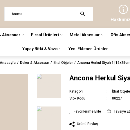
Hakkımı
& Aksesuar
Fırsat Ürünleri
Metal Aksesuar
Ofis Akse
Yapay Bitki & Vazo
Yeni Eklenen Ürünler
Anasayfa
Dekor & Aksesuar
İthal Objeler
Ancona Herkul Siyah 1| 15x25c
Ancona Herkul Siy
Kategori
İthal Objele
Stok Kodu
80227
Tavsiye E
Ürünü Paylaş