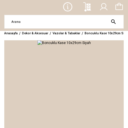
Anasayfa
Dekor & Aksesuar
Vazolar & Tabaklar
Boncuklu Kase 10x29cm Siya