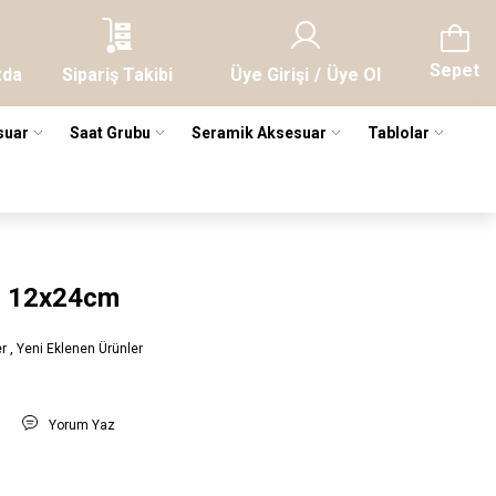
Sepet
zda
Sipariş Takibi
Üye Girişi
/
Üye Ol
suar
Saat Grubu
Seramik Aksesuar
Tablolar
l 12x24cm
er
,
Yeni Eklenen Ürünler
t
Yorum Yaz