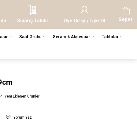
Sepet
zda
Sipariş Takibi
Üye Girişi
/
Üye Ol
suar
Saat Grubu
Seramik Aksesuar
Tablolar
9cm
er
,
Yeni Eklenen Ürünler
t
Yorum Yaz