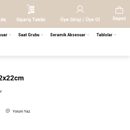
Sepet
zda
Sipariş Takibi
Üye Girişi
/
Üye Ol
suar
Saat Grubu
Seramik Aksesuar
Tablolar
 12x22cm
ar
t
Yorum Yaz