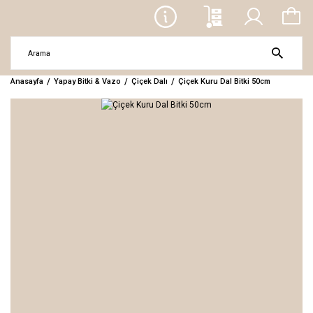
Anasayfa
Yapay Bitki & Vazo
Çiçek Dalı
Çiçek Kuru Dal Bitki 50cm