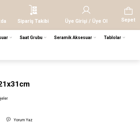
Sepet
zda
Sipariş Takibi
Üye Girişi
/
Üye Ol
suar
Saat Grubu
Seramik Aksesuar
Tablolar
 21x31cm
jeler
t
Yorum Yaz