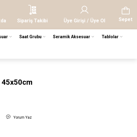
Sepet
zda
Sipariş Takibi
Üye Girişi
/
Üye Ol
suar
Saat Grubu
Seramik Aksesuar
Tablolar
sı 45x50cm
t
Yorum Yaz