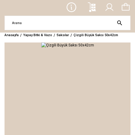
Anasayfa
Yapay Bitki & Vazo
Saksılar
Çizgili Büyük Saksı 50x42cm