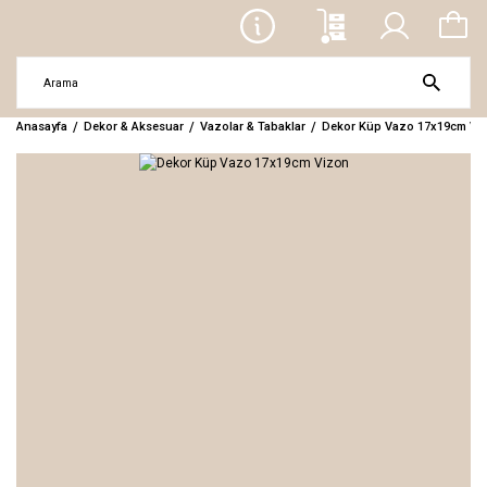
Anasayfa
Dekor & Aksesuar
Vazolar & Tabaklar
Dekor Küp Vazo 17x19cm Vi