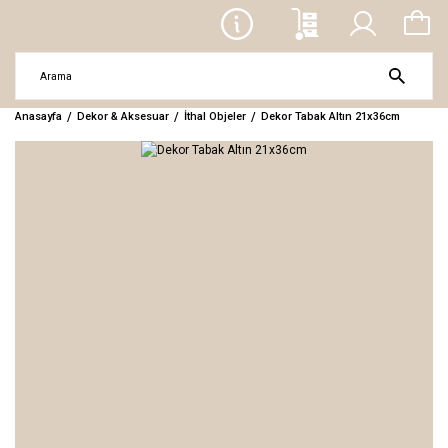
Anasayfa
Dekor & Aksesuar
İthal Objeler
Dekor Tabak Altın 21x36cm