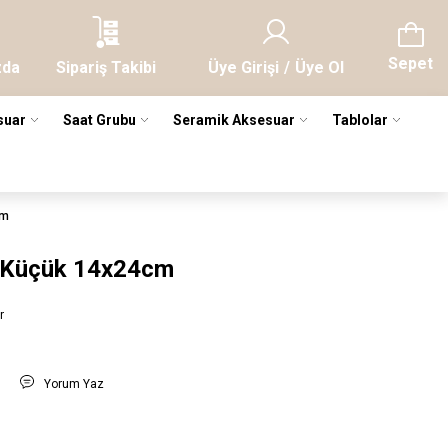
Sepet
zda
Sipariş Takibi
Üye Girişi
/
Üye Ol
suar
Saat Grubu
Seramik Aksesuar
Tablolar
cm
 Küçük 14x24cm
r
t
Yorum Yaz