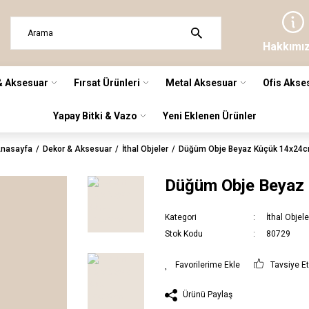
Hakkımı
& Aksesuar
Fırsat Ürünleri
Metal Aksesuar
Ofis Akse
Yapay Bitki & Vazo
Yeni Eklenen Ürünler
nasayfa
Dekor & Aksesuar
İthal Objeler
Düğüm Obje Beyaz Küçük 14x24
Düğüm Obje Beyaz
Kategori
İthal Objele
Stok Kodu
80729
Tavsiye E
Ürünü Paylaş