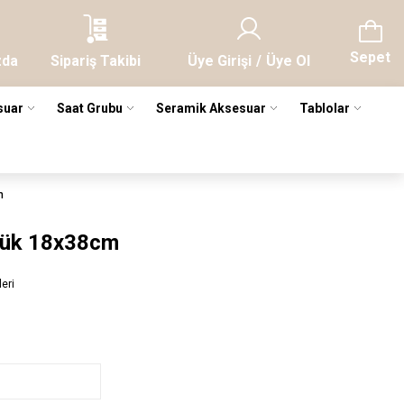
Sepet
zda
Sipariş Takibi
Üye Girişi
/
Üye Ol
suar
Saat Grubu
Seramik Aksesuar
Tablolar
m
yük 18x38cm
leri