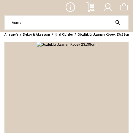
Anasayfa
Dekor & Aksesuar
İthal Objeler
Gözlüklü Uzanan Köpek 23x38cm