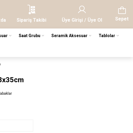
Sepet
zda
Sipariş Takibi
Üye Girişi
/
Üye Ol
suar
Saat Grubu
Seramik Aksesuar
Tablolar
m
28x35cm
Tabaklar