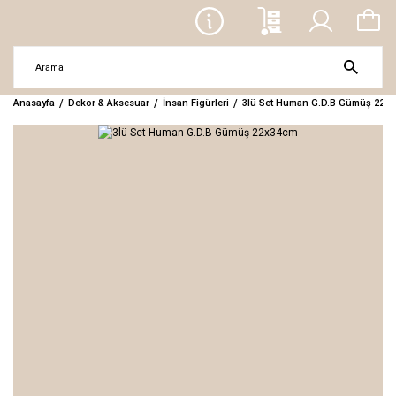
Anasayfa
Dekor & Aksesuar
İnsan Figürleri
3lü Set Human G.D.B Gümüş 22x