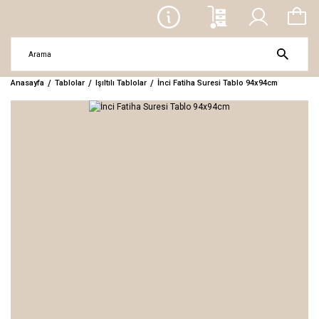
Anasayfa
Tablolar
Işıltılı Tablolar
İnci Fatiha Suresi Tablo 94x94cm