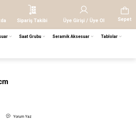
Sepet
zda
Sipariş Takibi
Üye Girişi
/
Üye Ol
suar
Saat Grubu
Seramik Aksesuar
Tablolar
8cm
t
Yorum Yaz