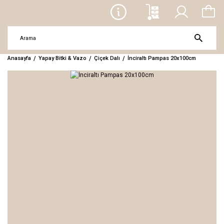
Anasayfa
Yapay Bitki & Vazo
Çiçek Dalı
İnciraltı Pampas 20x100cm