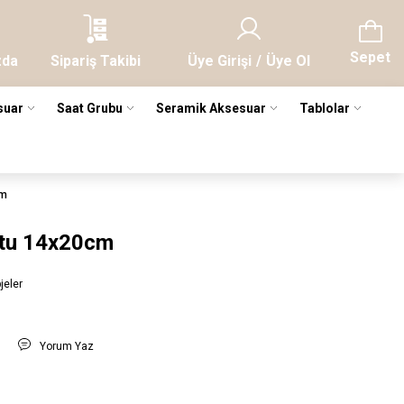
Sepet
zda
Sipariş Takibi
Üye Girişi
/
Üye Ol
suar
Saat Grubu
Seramik Aksesuar
Tablolar
cm
utu 14x20cm
jeler
t
Yorum Yaz