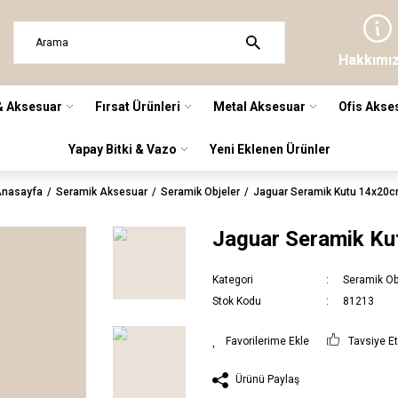
Hakkımı
& Aksesuar
Fırsat Ürünleri
Metal Aksesuar
Ofis Akse
Yapay Bitki & Vazo
Yeni Eklenen Ürünler
nasayfa
Seramik Aksesuar
Seramik Objeler
Jaguar Seramik Kutu 14x20
Jaguar Seramik K
Kategori
Seramik Ob
Stok Kodu
81213
Tavsiye E
Ürünü Paylaş