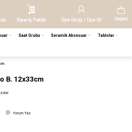
Sepet
zda
Sipariş Takibi
Üye Girişi
/
Üye Ol
suar
Saat Grubu
Seramik Aksesuar
Tablolar
3cm
zo B. 12x33cm
zolar
t
Yorum Yaz