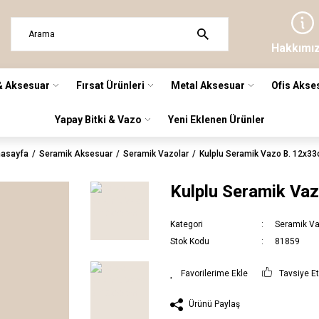
Hakkımı
& Aksesuar
Fırsat Ürünleri
Metal Aksesuar
Ofis Akse
Yapay Bitki & Vazo
Yeni Eklenen Ürünler
asayfa
Seramik Aksesuar
Seramik Vazolar
Kulplu Seramik Vazo B. 12x3
Kulplu Seramik Va
Kategori
Seramik Va
Stok Kodu
81859
Tavsiye E
Ürünü Paylaş