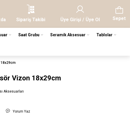
Sepet
zda
Sipariş Takibi
Üye Girişi
/
Üye Ol
suar
Saat Grubu
Seramik Aksesuar
Tablolar
n 18x29cm
sör Vizon 18x29cm
ı Aksesuarları
t
Yorum Yaz