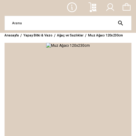
Anasayfa
Yapay Bitki & Vazo
Ağaç ve Sazlıklar
Muz Ağacı 120x230cm