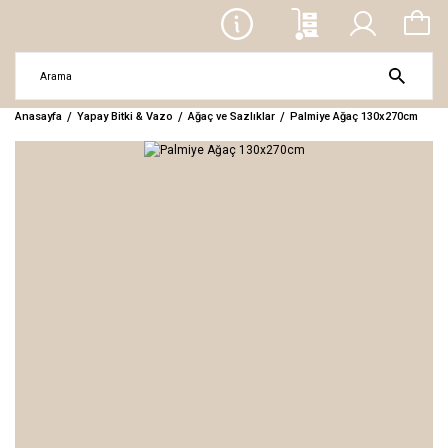
Anasayfa
Yapay Bitki & Vazo
Ağaç ve Sazlıklar
Palmiye Ağaç 130x270cm