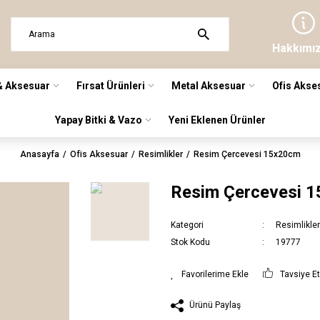
Hakkımı
& Aksesuar
Fırsat Ürünleri
Metal Aksesuar
Ofis Akse
Yapay Bitki & Vazo
Yeni Eklenen Ürünler
Anasayfa
Ofis Aksesuar
Resimlikler
Resim Çercevesi 15x20cm
Resim Çercevesi 
Kategori
Resimlikle
Stok Kodu
19777
Tavsiye E
Ürünü Paylaş