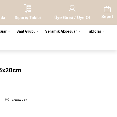
Sepet
zda
Sipariş Takibi
Üye Girişi
/
Üye Ol
suar
Saat Grubu
Seramik Aksesuar
Tablolar
15x20cm
r
t
Yorum Yaz