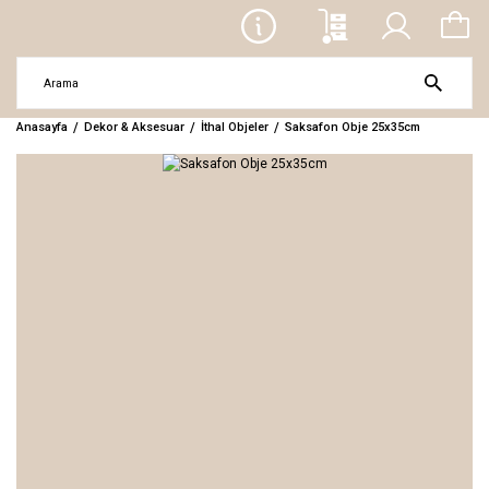
Anasayfa
Dekor & Aksesuar
İthal Objeler
Saksafon Obje 25x35cm