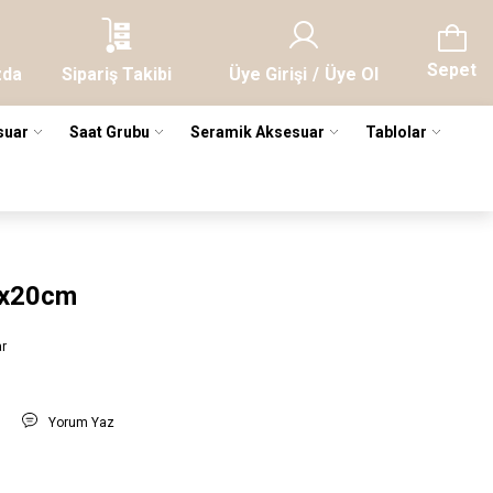
Sepet
zda
Sipariş Takibi
Üye Girişi
/
Üye Ol
suar
Saat Grubu
Seramik Aksesuar
Tablolar
23x20cm
ar
t
Yorum Yaz