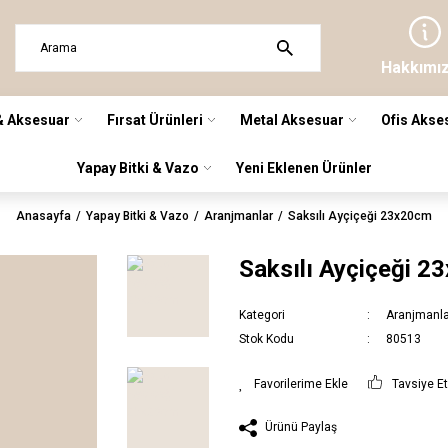
Hakkımı
& Aksesuar
Fırsat Ürünleri
Metal Aksesuar
Ofis Akse
Yapay Bitki & Vazo
Yeni Eklenen Ürünler
Anasayfa
Yapay Bitki & Vazo
Aranjmanlar
Saksılı Ayçiçeği 23x20cm
Saksılı Ayçiçeği 
Kategori
Aranjmanl
Stok Kodu
80513
Tavsiye E
Ürünü Paylaş