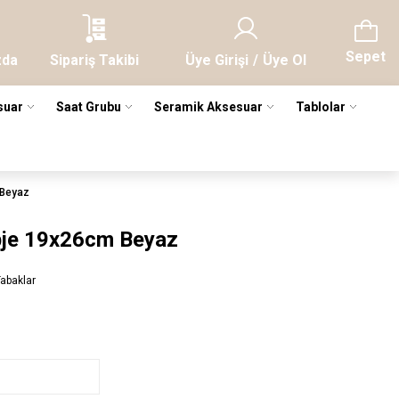
Sepet
zda
Sipariş Takibi
Üye Girişi
/
Üye Ol
suar
Saat Grubu
Seramik Aksesuar
Tablolar
 Beyaz
bje 19x26cm Beyaz
Tabaklar