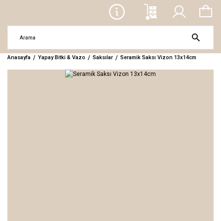
Anasayfa
Yapay Bitki & Vazo
Saksılar
Seramik Saksı Vizon 13x14cm