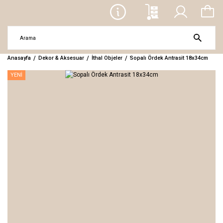
Anasayfa
Dekor & Aksesuar
İthal Objeler
Sopalı Ördek Antrasit 18x34cm
YENİ