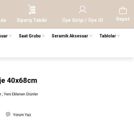
Sepet
zda
Sipariş Takibi
Üye Girişi
/
Üye Ol
suar
Saat Grubu
Seramik Aksesuar
Tablolar
bje 40x68cm
r
,
Yeni Eklenen Ürünler
t
Yorum Yaz