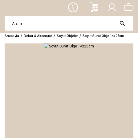
Anasayfa
Dekor & Aksesuar
Soyut Objeler
Soyut Surat Obje 14x25cm