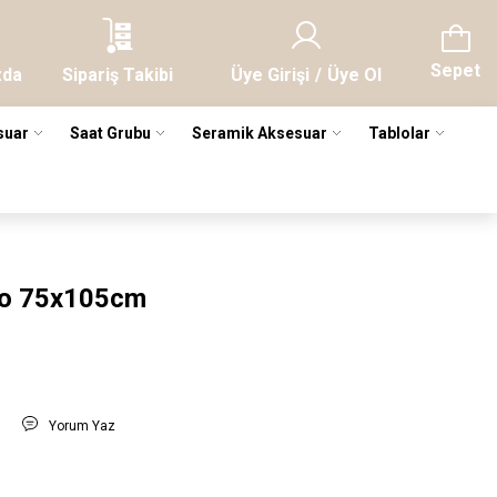
Sepet
zda
Sipariş Takibi
Üye Girişi
/
Üye Ol
suar
Saat Grubu
Seramik Aksesuar
Tablolar
lo 75x105cm
r
t
Yorum Yaz