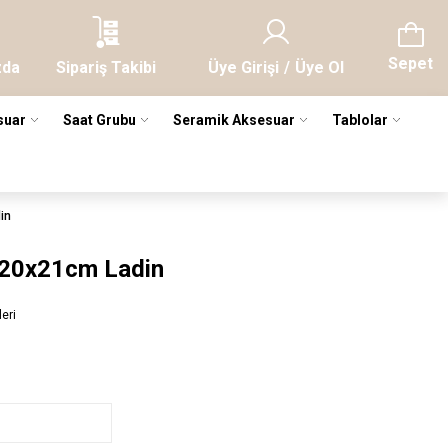
Sepet
zda
Sipariş Takibi
Üye Girişi
/
Üye Ol
suar
Saat Grubu
Seramik Aksesuar
Tablolar
in
 20x21cm Ladin
leri