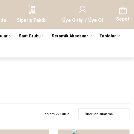
Sepet
zda
Sipariş Takibi
Üye Girişi
/
Üye Ol
suar
Saat Grubu
Seramik Aksesuar
Tablolar
Toplam 221 ürün